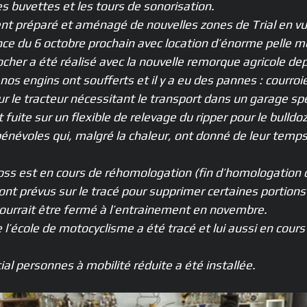
s buvettes et les tours de sonorisation.
t préparé et aménagé de nouvelles zones de Trial en vu
e du 6 octobre prochain avec location d’énorme pelle m
ocher a été réalisé avec la nouvelle remorque agricole depu
nos engins ont soufferts et il y a eu des pannes : courroie
sur le tracteur nécessitant le transport dans un garage spé
 fuite sur un flexible de relevage du ripper pour le bulldoz
névoles qui, malgré la chaleur, ont donné de leur temps à
ross est en cours de réhomologation (fin d’homologation
ont prévus sur le tracé pour supprimer certaines portion
t pourrait être fermé à l’entrainement en novembre.
 l’école de motocyclisme a été tracé et lui aussi en cours
al personnes à mobilité réduite a été installée.