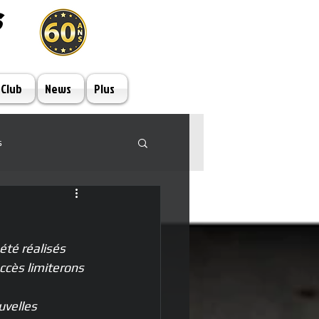
S
 Club
News
Plus
s
été réalisés 
ccès limiterons 
uvelles 