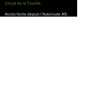
Circuit de la Tourille
Accès facile depuis l’Autoroute A9,
sortie Lunel N°27,Direction
SOMMIERES,Traverser Sommières
direction Alès,Sur la commune de
Villevielle, après le rond point,Tout
droit à 600m, au bout de la ligne
droite, sur la gauche entrée du
circuit « La Tourille »,5 Mas du Moulin
à Vent
En venant de Nîmes ou
Montpellier,Prendre la direction Alès
à l’entrée de Sommières.
Propriété du Moto Club Sommièrois.
Les coordonnées GPS:
43° 48' 07" N et 04° 04' 59" E