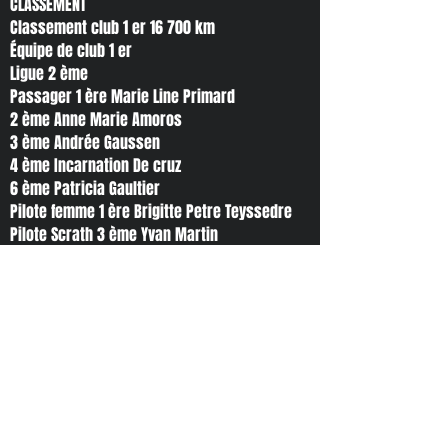
CLASSEMENT
Classement club 1 er 16 700 km
Équipe de club 1 er
Ligue 2 ème
Passager 1 ère Marie Line Primard
2 ème Anne Marie Amoros
3 ème Andrée Gaussen
4 ème Incarnation De cruz
6 ème Patricia Gaultier
Pilote femme 1 ère Brigitte Petre Teyssedre
Pilote Scrath 3 ème Yvan Martin
4 ème Yves Primard
5 ème Vincent Gaussen
6 ème Brigitte Petre Teyssedre
7 ème Claude Bonfils
8 ème Gabriel De cruz
12 ème Didier Gaultier
Nous sommes tous ravis d'avoir passé de
très bons moments et de
retrouvé nos amis motards de différents