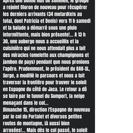
Après une bonne nuit de sommeil, le groupe
a rejoint Oloron de nouveau pour récupérer
les derniers arrivants (34 motard(e)s au
total, dont Patricia et Denis) vers 11 h samedi
et la balade a démarré sous une pluie
intermittente, mais bien présente!... A 13 h
30, une auberge nous a accueillis et la
cuisinière qui ne nous attendait plus a fait
des miracles (omelette aux champignons et
jambon de pays) pendant que nous prenions
l'apéro. Prudemment, le président du BAB-SL,
Serge, a modifié le parcours et nous a fait
traverser la frontière pour trouver le soleil
en Espagne du côté de Jaca. Le retour a dû
se faire par le tunnel du Somport, la neige
menaçant dans le col...
Dimanche 15, direction l'Espagne de nouveau
par le col du Portalet et diverses petites
routes de montagne, là aussi bien
arrosées!... Mais dès le col passé, le soleil