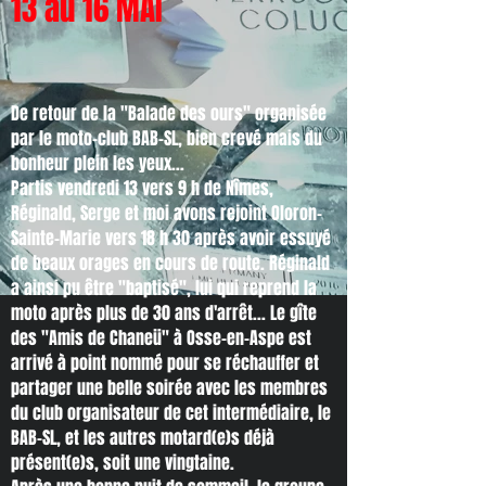
13 au 16 MAI
De retour de la "Balade des ours" organisée
par le moto-club BAB-SL, bien crevé mais du
bonheur plein les yeux...
Partis vendredi 13 vers 9 h de Nîmes,
Réginald, Serge et moi avons rejoint Oloron-
Sainte-Marie vers 18 h 30 après avoir essuyé
de beaux orages en cours de route. Réginald
a ainsi pu être "baptisé", lui qui reprend la
moto après plus de 30 ans d'arrêt... Le gîte
des "Amis de Chaneü" à Osse-en-Aspe est
arrivé à point nommé pour se réchauffer et
partager une belle soirée avec les membres
du club organisateur de cet intermédiaire, le
BAB-SL, et les autres motard(e)s déjà
présent(e)s, soit une vingtaine.